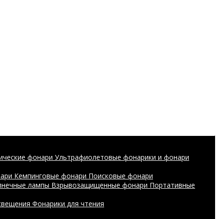
ические фонари
Ультрафиолетовые фонарики и фонари
нари
Кемпинговые фонари
Поисковые фонари
лнечные лампы
Взрывозащищенные фонари
Портативные
свещения
Фонарики для чтения