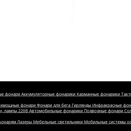
ые фонари
Аккумуляторные фонарики
Карманные фонарики
Такт
рхмощные фонари
Фонари для бега
Гирлянды
Инфракрасные фо
и, лампы 220В
Автомобильные фонарики
Подводные фонари
Со
 фонарям
Лазеры
Мебельные светильники
Мобильные системы о