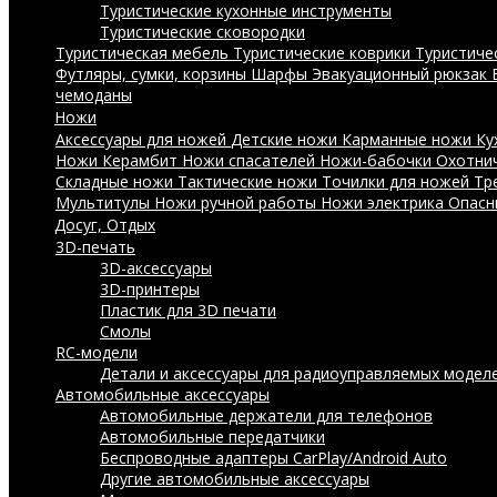
Туристические кухонные инструменты
Туристические сковородки
Туристическая мебель
Туристические коврики
Туристиче
Футляры, сумки, корзины
Шарфы
Эвакуационный рюкзак
чемоданы
Ножи
Аксессуары для ножей
Детские ножи
Карманные ножи
Ку
Ножи Керамбит
Ножи спасателей
Ножи-бабочки
Охотни
Складные ножи
Тактические ножи
Точилки для ножей
Тр
Мультитулы
Ножи ручной работы
Ножи электрика
Опасн
Досуг, Отдых
3D-печать
3D-аксессуары
3D-принтеры
Пластик для 3D печати
Смолы
RC-модели
Детали и аксессуары для радиоуправляемых модел
Автомобильные аксессуары
Автомобильные держатели для телефонов
Автомобильные передатчики
Беспроводные адаптеры CarPlay/Android Auto
Другие автомобильные аксессуары