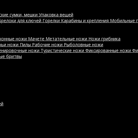
ские сумки, мешки
Упаковка вещей
Брелоки для ключей
Горелки
Карабины и крепления
Мобильные 
хонные ножи
Мачете
Метательные ножи
Ножи грибника
чьи ножи
Пилы
Рабочие ножи
Рыболовные ножи
енировочные ножи
Туристические ножи
Фиксированные ножи
Фи
ые бритвы
ей