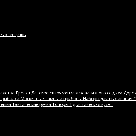
е аксессуары
редства
Грелки
Детское снаряжение для активного отдыха
Доро
я рыбалки
Москитные лампы и приборы
Наборы для выживания
мешки
Тактические ручки
Топоры
Туристическая кухня