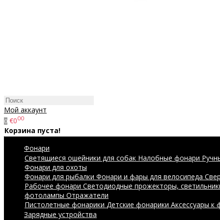
Мой аккаунт
00
€0
0
Корзина пуста!
Фонари
Светящиеся ошейники для собак
Налобные фонари
Ручн
Фонари для охоты
Фонари для рыбалки
Фонари и фары для велосипеда
Све
Рабочее фонари
Светодиодные прожекторы, светильник
фотолампы
Отражатели
Пистолетные фонарики
Детские фонарики
Аксессуары к
Зарядные устройства