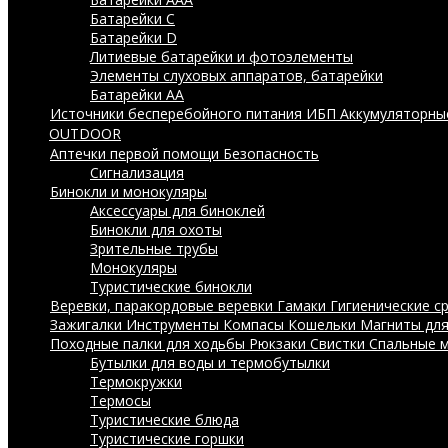
Батарейки C
Батарейки D
Литиевые батарейки и фотоэлементы
Элементы слуховых аппаратов, батарейки
Батарейки AA
Источники бесперебойного питания ИБП
Аккумуляторны
OUTDOOR
Аптечки первой помощи
Безопасность
Сигнализация
Бинокли и монокуляры
Аксессуары для биноклей
Бинокли для охоты
Зрительные трубы
Монокуляры
Туристические бинокли
Веревки, паракордовые веревки
Гамаки
Гигиенические с
Зажигалки
Инструменты
Компасы
Кошельки
Магниты дл
Походные палки для ходьбы
Рюкзаки
Свистки
Спальные 
Бутылки для воды и термобутылки
Термокружки
Термосы
Туристические блюда
Туристические горшки