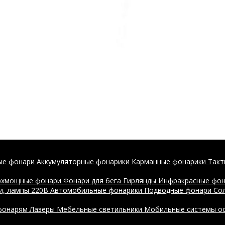
ые фонари
Аккумуляторные фонарики
Карманные фонарики
Такт
рхмощные фонари
Фонари для бега
Гирлянды
Инфракрасные фо
и, лампы 220В
Автомобильные фонарики
Подводные фонари
Со
 фонарям
Лазеры
Мебельные светильники
Мобильные системы о