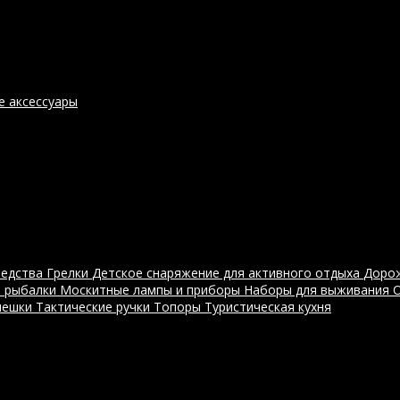
е аксессуары
редства
Грелки
Детское снаряжение для активного отдыха
Доро
я рыбалки
Москитные лампы и приборы
Наборы для выживания
мешки
Тактические ручки
Топоры
Туристическая кухня