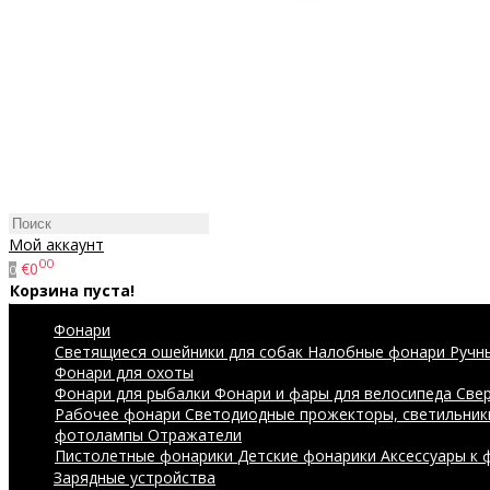
Мой аккаунт
00
€0
0
Корзина пуста!
Фонари
Светящиеся ошейники для собак
Налобные фонари
Ручн
Фонари для охоты
Фонари для рыбалки
Фонари и фары для велосипеда
Све
Рабочее фонари
Светодиодные прожекторы, светильник
фотолампы
Отражатели
Пистолетные фонарики
Детские фонарики
Аксессуары к
Зарядные устройства