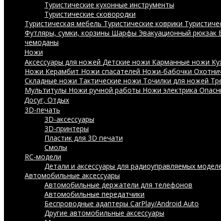
Туристические кухонные инструменты
Туристические сковородки
Туристическая мебель
Туристические коврики
Туристиче
Футляры, сумки, корзины
Шарфы
Эвакуационный рюкзак
чемоданы
Ножи
Аксессуары для ножей
Детские ножи
Карманные ножи
Ку
Ножи Керамбит
Ножи спасателей
Ножи-бабочки
Охотни
Складные ножи
Тактические ножи
Точилки для ножей
Тр
Мультитулы
Ножи ручной работы
Ножи электрика
Опасн
Досуг, Отдых
3D-печать
3D-аксессуары
3D-принтеры
Пластик для 3D печати
Смолы
RC-модели
Детали и аксессуары для радиоуправляемых модел
Автомобильные аксессуары
Автомобильные держатели для телефонов
Автомобильные передатчики
Беспроводные адаптеры CarPlay/Android Auto
Другие автомобильные аксессуары