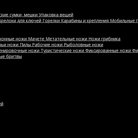
ские сумки, мешки
Упаковка вещей
Брелоки для ключей
Горелки
Карабины и крепления
Мобильные 
хонные ножи
Мачете
Метательные ножи
Ножи грибника
чьи ножи
Пилы
Рабочие ножи
Рыболовные ножи
енировочные ножи
Туристические ножи
Фиксированные ножи
Фи
ые бритвы
ей