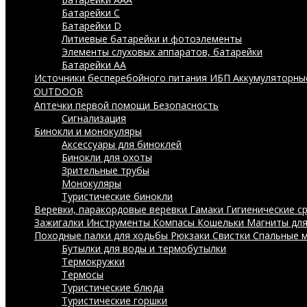
Батарейки C
Батарейки D
Литиевые батарейки и фотоэлементы
Элементы слуховых аппаратов, батарейки
Батарейки AA
Источники бесперебойного питания ИБП
Аккумуляторны
OUTDOOR
Аптечки первой помощи
Безопасность
Сигнализация
Бинокли и монокуляры
Аксессуары для биноклей
Бинокли для охоты
Зрительные трубы
Монокуляры
Туристические бинокли
Веревки, паракордовые веревки
Гамаки
Гигиенические с
Зажигалки
Инструменты
Компасы
Кошельки
Магниты дл
Походные палки для ходьбы
Рюкзаки
Свистки
Спальные 
Бутылки для воды и термобутылки
Термокружки
Термосы
Туристические блюда
Туристические горшки