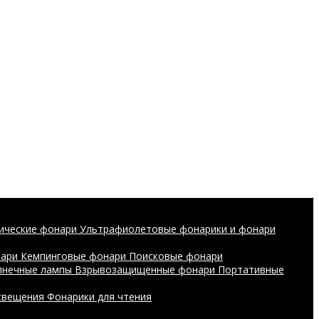
ические фонари
Ультрафиолетовые фонарики и фонари
нари
Кемпинговые фонари
Поисковые фонари
лнечные лампы
Взрывозащищенные фонари
Портативные
свещения
Фонарики для чтения