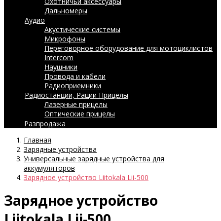
Охотничьи аксессуары
Дальномеры
Аудио
Акустические системы
Микрофоны
Переговорное оборудование для мотоциклистов
Intercom
Наушники
Провода и кабели
Радиоприемники
Радиостанции, Рации
Прицелы
Лазерные прицелы
Оптические прицелы
Разпродажа
Главная
Зарядные устройства
Универсальные зарядные устройства для
аккумуляторов
Зарядное устройство Liitokala Lii-500
Зарядное устройство
Liitokala Lii-500