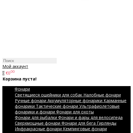
Мой аккаунт
00
€0
0
Корзина пуста!
Фонари
Светящиеся ошейники для собак
Налобные фонари
Ручные фонари
Аккумуляторные фонарики
Карманные
фонарики
Тактические фонари
Ультрафиолетовые
фонарики и фонари
Фонари для охоты
Фонари для рыбалки
Фонари и фары для велосипеда
Сверхмощные фонари
Фонари для бега
Гирлянды
Инфракрасные фонари
Кемпинговые фонари