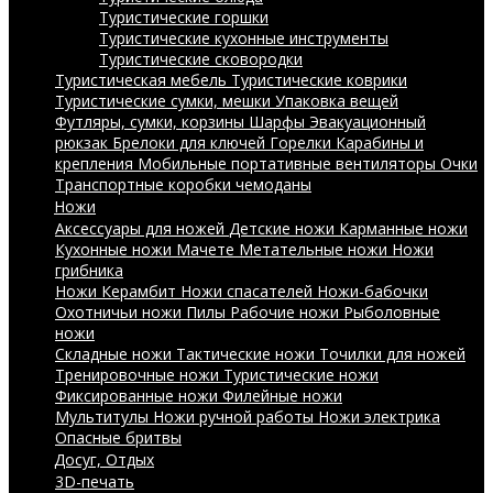
Туристические горшки
Туристические кухонные инструменты
Туристические сковородки
Туристическая мебель
Туристические коврики
Туристические сумки, мешки
Упаковка вещей
Футляры, сумки, корзины
Шарфы
Эвакуационный
рюкзак
Брелоки для ключей
Горелки
Карабины и
крепления
Мобильные портативные вентиляторы
Очки
Транспортные коробки чемоданы
Ножи
Аксессуары для ножей
Детские ножи
Карманные ножи
Кухонные ножи
Мачете
Метательные ножи
Ножи
грибника
Ножи Керамбит
Ножи спасателей
Ножи-бабочки
Охотничьи ножи
Пилы
Рабочие ножи
Рыболовные
ножи
Складные ножи
Тактические ножи
Точилки для ножей
Тренировочные ножи
Туристические ножи
Фиксированные ножи
Филейные ножи
Мультитулы
Ножи ручной работы
Ножи электрика
Опасные бритвы
Досуг, Отдых
3D-печать