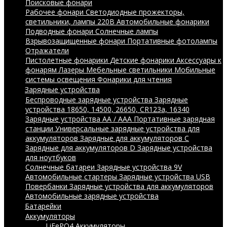
Поисковые фонари
Рабочее фонари
Светодиодные прожекторы,
светильники, лампы 220В
Автомобильные фонарики
Подводные фонари
Солнечные лампы
Взрывозащищенные фонари
Портативные фотолампы
Отражатели
Пистолетные фонарики
Детские фонарики
Аксессуары к
фонарям
Лазеры
Мебельные светильники
Мобильные
системы освещения
Фонарики для чтения
Зарядные устройства
Беспроводные зарядные устройства
Зарядные
устройства 18650, 14500, 26650, CR123a, 16340
Зарядные устройства AA / AAA
Портативные зарядная
станции
Универсальные зарядные устройства для
аккумуляторов
Зарядные для аккумуляторов C
Зарядные для аккумуляторов D
Зарядные устройства
для ноутбуков
Солнечные батареи
Зарядные устройства 9V
Автомобильные стартеры
Зарядные устройства USB
Повербанки
Зарядные устройства для аккумуляторов
Автомобильные зарядные устройства
Батарейки
Аккумуляторы
LiFePO4 Аккумуляторы