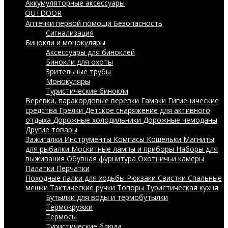
Аккумуляторные аксессуары
OUTDOOR
Аптечки первой помощи
Безопасность
Сигнализация
Бинокли и монокуляры
Аксессуары для биноклей
Бинокли для охоты
Зрительные трубы
Монокуляры
Туристические бинокли
Веревки, паракордовые веревки
Гамаки
Гигиенические
средства
Грелки
Детское снаряжение для активного
отдыха
Дорожные холодильники
Дорожные чемоданы
Другие товары
Зажигалки
Инструменты
Компасы
Кошельки
Магниты
для рыбалки
Москитные лампы и приборы
Наборы для
выживания
Обувная фурнитура
Охотничьи камеры
Палатки
Перчатки
Походные палки для ходьбы
Рюкзаки
Свистки
Спальные
мешки
Тактические ручки
Топоры
Туристическая кухня
Бутылки для воды и термобутылки
Термокружки
Термосы
Туристические блюда