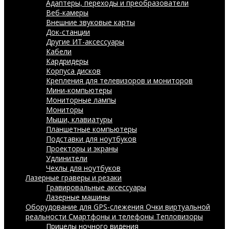
Адаптеры, переходы и преобразователи
Веб-камеры
Внешние звуковые карты
Док-станции
Другие ИТ-аксессуары
Кабели
Кардридеры
Корпуса дисков
Крепления для телевизоров и мониторов
Мини-компьютеры
Мониторные лампы
Мониторы
Мыши, клавиатуры
Планшетные компьютеры
Подставки для ноутбуков
Проекторы и экраны
Удлинители
Чехлы для ноутбуков
Лазерные граверы и резаки
Гравировальные аксессуары
Лазерные машины
Оборудование для GPS-слежения
Очки виртуальной
реальности
Смартфоны и телефоны
Тепловизоры
Прицелы ночного видения